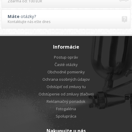
Zdarma od: 100 EUR
Máte
otázky?
Kontaktujte nás ešte dnes
Informácie
Postup opráv
Časté otázky
Obchodné pomienky
Ochrana osobných údajov
Odstúpiť od zmluvy tu
Odstúpenie od zmluvy (tlačivo)
Reklamačný poriadok
Fotogaléria
Spolupráca
Nakupujte u nás