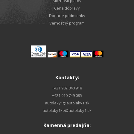
Možnosti platby
Cena dopravy
Dodacie podmienky
Vernostný program
Kontakty:
+421 902 840 918
+421 910 749 085
autolaky1@autolaky1.sk
autolaky1ke@autolaky1.sk
Kamenná predajňa: