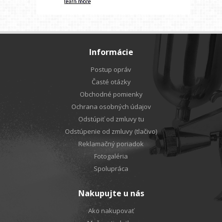
Informácie
Postup opráv
Časté otázky
Obchodné pomienky
Ochrana osobných údajov
Odstúpiť od zmluvy tu
Odstúpenie od zmluvy (tlačivo)
Reklamačný poriadok
Fotogaléria
Spolupráca
Nakupujte u nás
Ako nakupovať