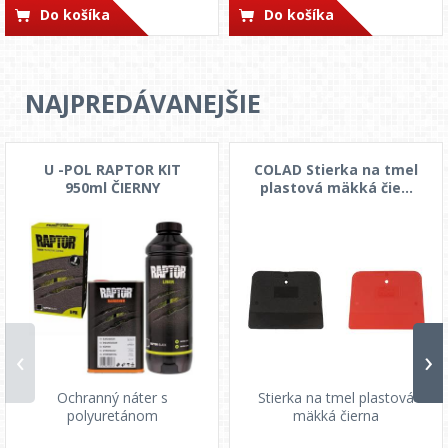
Do košíka
Do košíka
NAJPREDÁVANEJŠIE
U -POL RAPTOR KIT
COLAD Stierka na tmel
950ml ČIERNY
plastová mäkká čie...
‹
›
Ochranný náter s
Stierka na tmel plastová
polyuretánom
mäkká čierna