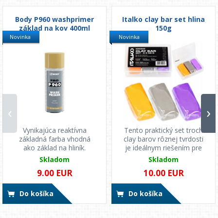
Body P960 washprimer
Italko clay bar set hlina
základ na kov 400ml
150g
Novinka
Novinka
‹
›
Vynikajúca reaktívna
Tento praktický set troch
základná farba vhodná
clay barov rôznej tvrdosti
ako základ na hliník.
je ideálnym riešením pre
každého, kto...
Skladom
Skladom
9.00 EUR
10.00 EUR
Do košíka
Do košíka