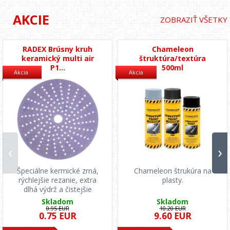
AKCIE
ZOBRAZIŤ VŠETKY
RADEX Brúsny kruh
Chameleon
keramický multi air
štruktúra/textúra
P1...
500ml
Akcia
Akcia
‹
›
Špeciálne kermické zrná,
Chameleon štrukúra na
rýchlejšie rezanie, extra
plasty.
dlhá výdrž a čistejšie
pracovné prostre...
Skladom
Skladom
0.95 EUR
10.20 EUR
0.75 EUR
9.60 EUR