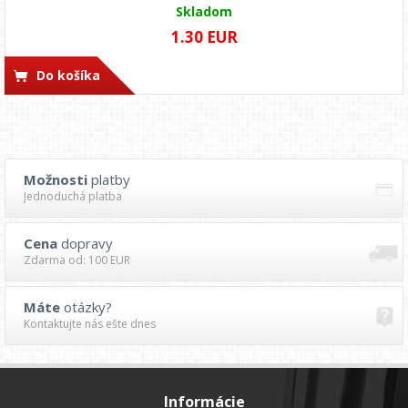
Skladom
1.30 EUR
Do košíka
Možnosti
platby
Jednoduchá platba
Cena
dopravy
Zdarma od: 100 EUR
Máte
otázky?
Kontaktujte nás ešte dnes
Informácie