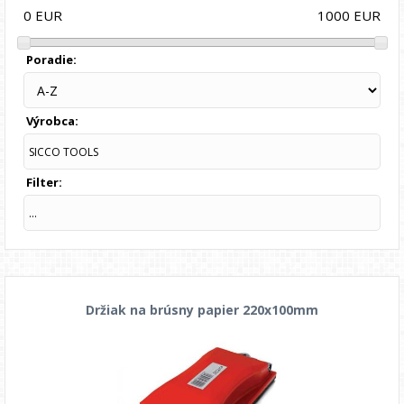
1000
EUR
0
EUR
Poradie:
Výrobca:
SICCO TOOLS
Filter:
...
Držiak na brúsny papier 220x100mm