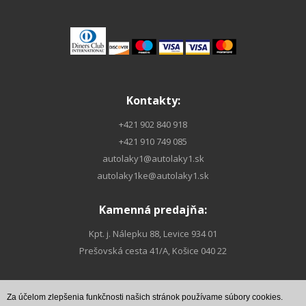
Kontakty:
+421 902 840 918
+421 910 749 085
autolaky1@autolaky1.sk
autolaky1ke@autolaky1.sk
Kamenná predajňa:
Kpt. j. Nálepku 88, Levice 934 01
Prešovská cesta 41/A, Košice 040 22
Za účelom zlepšenia funkčnosti našich stránok používame súbory cookies.
Nájdete nás na
Nájdete nás na