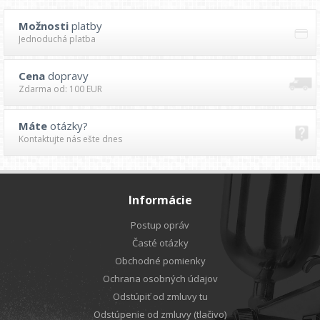
Možnosti
platby
Jednoduchá platba
Cena
dopravy
Zdarma od: 100 EUR
Máte
otázky?
Kontaktujte nás ešte dnes
Informácie
Postup opráv
Časté otázky
Obchodné pomienky
Ochrana osobných údajov
Odstúpiť od zmluvy tu
Odstúpenie od zmluvy (tlačivo)