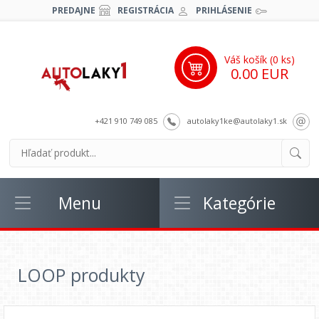
PREDAJNE
REGISTRÁCIA
PRIHLÁSENIE
Váš košík (
0
ks)
0.00 EUR
+421 910 749 085
autolaky1ke@autolaky1.sk
Menu
Kategórie
LOOP produkty