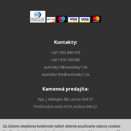
Kontakty:
+421 902 840 918
+421 910 749 085
autolaky1@autolaky1.sk
autolaky1ke@autolaky1.sk
Kamenná predajňa:
Kpt. j. Nálepku 88, Levice 934 01
Prešovská cesta 41/A, Košice 040 22
Za účelom zlepšenia funkčnosti našich stránok používame súbory cookies.
Nájdete nás na
Nájdete nás na