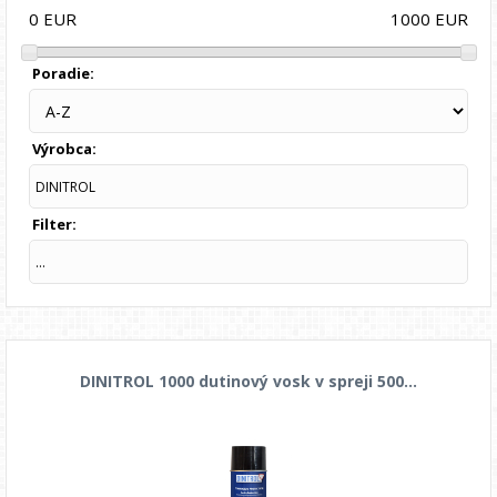
1000
EUR
0
EUR
Poradie:
Výrobca:
DINITROL
Filter:
...
DINITROL 1000 dutinový vosk v spreji 500...