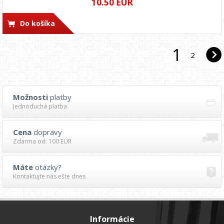
10.50 EUR
Do košíka
1
2
Možnosti
platby
Jednoduchá platba
Cena
dopravy
Zdarma od: 100 EUR
Máte
otázky?
Kontaktujte nás ešte dnes
Informácie