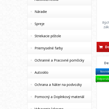
Náradie
Rých
Spreje
zák
Striekacie pištole
Do
Priemyselné farby
Ochranné a Pracovné pomôcky
De
Novin
Autosklo
Odporúč
Ochrana a Náter na podvozky
Pomocný a Doplnkový materiál
Vybavenie lakovne