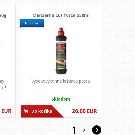
150g
Menzerna cut force 250ml
Novinka
lay
Vysokovýkonná leštiaca pasta.
lnym
..
Skladom
0 EUR
20.00 EUR
Do košíka
1
2