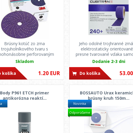
Brúsny kotúč zo zrna
Jeho odolné trojhranné zrná
trojuholníkového tvaru s
elektrostaticky orientované
ohonásobne perforovaným
presne tvarované vďaka samo
dizajnom je ideáln...
Skladom
Dodanie 2-3 dni
1.20 EUR
53.0
 košíka
Do košíka
Body P961 ETCH primer
BOSSAUTO Urax keramic
antikorózna reaktí...
brúsny kruh 150m...
ka
Novinka
Odporúčame