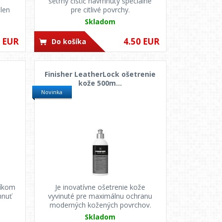
šetrný čistič navrhnutý špeciálne
elen
pre citlivé povrchy.
Skladom
0 EUR
4.50 EUR
Do košíka
Finisher LeatherLock ošetrenie
kože 500m...
Novinka
níkom
Je inovatívne ošetrenie kože
hnuť
vyvinuté pre maximálnu ochranu
moderných kožených povrchov.
Skladom