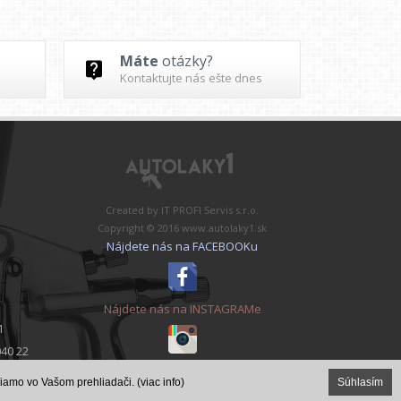
Máte
otázky?
Kontaktujte nás ešte dnes
Created by
IT PROFI Servis s.r.o.
Copyright © 2016
www.autolaky1.sk
Nájdete nás na FACEBOOKu
Nájdete nás na INSTAGRAMe
1
040 22
priamo vo Vašom prehliadači.
(viac info)
Súhlasím