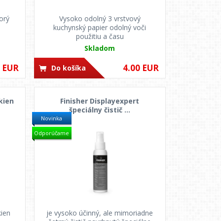
orý
Vysoko odolný 3 vrstvový
kuchynský papier odolný voči
použitiu a času
Skladom
0 EUR
4.00 EUR
Do košíka
okien
Finisher Displayexpert
špeciálny čistič ...
Novinka
Odporúčame
kien
je vysoko účinný, ale mimoriadne