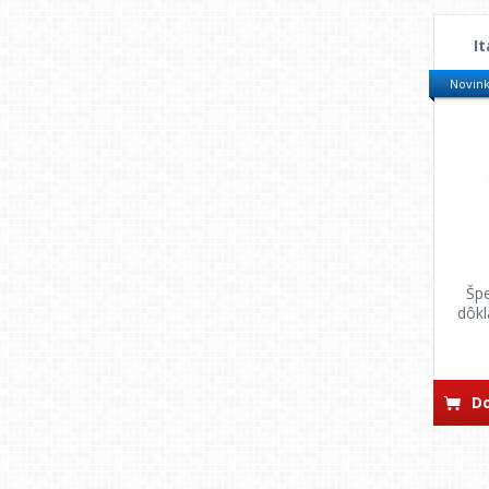
Italko
IWATA
I
k2
Novin
KochChemie
LARO/REZOL
LOOP
LUSJA
MASA
MENZERNA
MIPA
Špe
dôkl
MOBIHEL
MONTANA
MOTIP
Do
Moto-K
NexDiag
NIGRIN