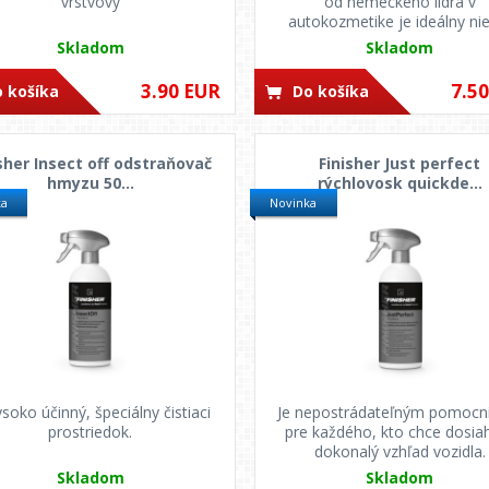
vrstvový
od nemeckého lídra v
autokozmetike je ideálny ni
pre ...
Skladom
Skladom
3.90 EUR
7.5
 košíka
Do košíka
sher Insect off odstraňovač
Finisher Just perfect
hmyzu 50...
rýchlovosk quickde...
ka
Novinka
ysoko účinný, špeciálny čistiaci
Je nepostrádateľným pomoc
prostriedok.
pre každého, kto chce dosia
dokonalý vzhľad vozidla.
Skladom
Skladom