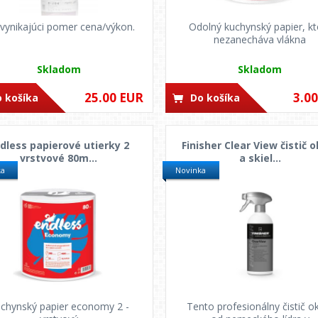
vynikajúci pomer cena/výkon.
Odolný kuchynský papier, kt
nezanecháva vlákna
Skladom
Skladom
25.00 EUR
3.0
 košíka
Do košíka
dless papierové utierky 2
Finisher Clear View čistič 
vrstvové 80m...
a skiel...
ka
Novinka
chynský papier economy 2 -
Tento profesionálny čistič o