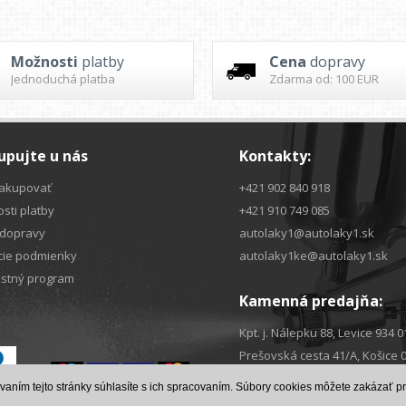
Možnosti
platby
Cena
dopravy
Jednoduchá platba
Zdarma od: 100 EUR
pujte u nás
Kontakty:
akupovať
+421 902 840 918
sti platby
+421 910 749 085
dopravy
autolaky1@autolaky1.sk
ie podmienky
autolaky1ke@autolaky1.sk
stný program
Kamenná predajňa:
Kpt. j. Nálepku 88, Levice 934 0
Prešovská cesta 41/A, Košice 
vaním tejto stránky súhlasíte s ich spracovaním. Súbory cookies môžete zakázať 