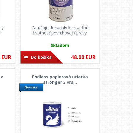
ny
Zaručuje dokonalý lesk a dlhú
m
životnosť povrchovej úpravy.
Skladom
5 EUR
48.00 EUR
Do košíka
ka
Endless papierová utierka
stronger 3 vrs...
Novinka