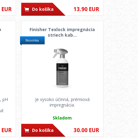
0 EUR
13.90 EUR
Do košíka
o
Finisher Texlock impregnácia
striech kab...
Novinka
, pH
Je vysoko účinná, prémiová
impregnácia.
ut
Skladom
0 EUR
30.00 EUR
Do košíka