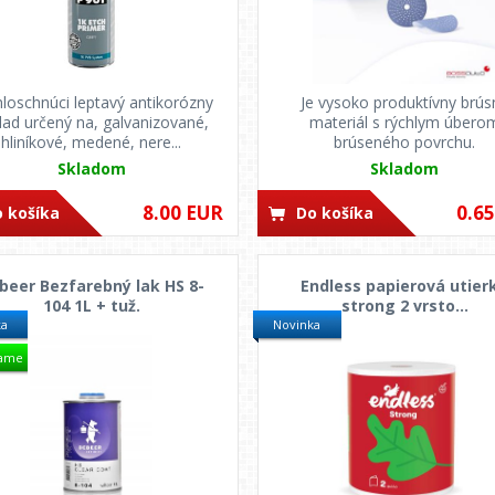
loschnúci leptavý antikorózny
Je vysoko produktívny brús
lad určený na, galvanizované,
materiál s rýchlym úbero
hliníkové, medené, nere...
brúseného povrchu.
Skladom
Skladom
8.00 EUR
0.6
 košíka
Do košíka
beer Bezfarebný lak HS 8-
Endless papierová utier
104 1L + tuž.
strong 2 vrsto...
ka
Novinka
ame