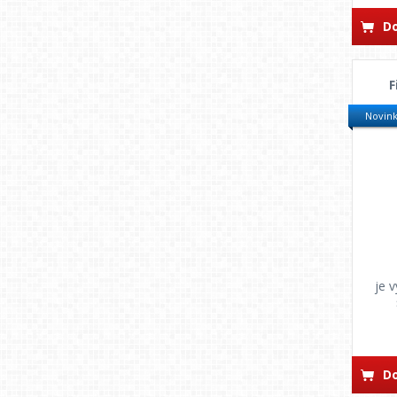
DUPLI-COLOR
Do
DUPONT
DYNAMAX
F
ENDLESS
Epomax
Novin
ERBA
ESCAL
ETALON
FESTA
FESTOOL
FLEX
FOBO
je 
GRAVIHEL
GRIPPAZ
CHAMELEON
Do
INDASA