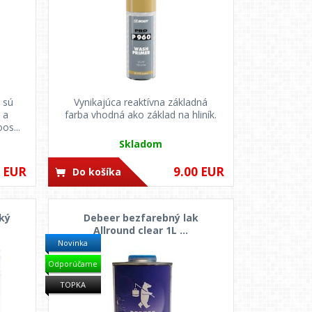
 sú
Vynikajúca reaktívna základná
 a
farba vhodná ako základ na hliník.
os...
Skladom
0 EUR
9.00 EUR
Do košíka
ký
Debeer bezfarebný lak
Allround clear 1L ...
Novinka
Odporúčame
TOPKA