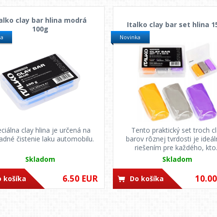
talko clay bar hlina modrá
Italko clay bar set hlina 
100g
ka
Novinka
ciálna clay hlina je určená na
Tento praktický set troch c
adné čistenie laku automobilu.
barov rôznej tvrdosti je ideá
riešením pre každého, kto.
Skladom
Skladom
6.50 EUR
10.0
 košíka
Do košíka
>>