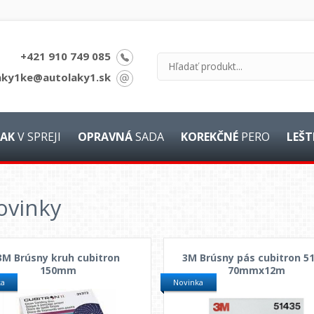
+421 910 749 085
aky1ke@autolaky1.sk
AK
V SPREJI
OPRAVNÁ
SADA
KOREKČNÉ
PERO
LEŠT
ovinky
3M Brúsny kruh cubitron
3M Brúsny pás cubitron 5
150mm
70mmx12m
ka
Novinka