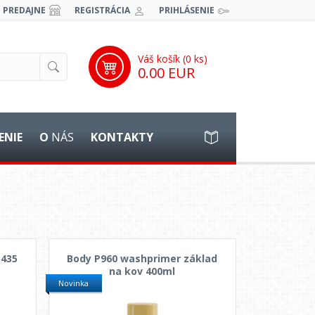
PREDAJNE
REGISTRÁCIA
PRIHLÁSENIE
Váš košík (
0
ks)
0.00 EUR
ENIE
O
NÁS
KONTAKTY
1435
Body P960 washprimer základ
na kov 400ml
Novinka