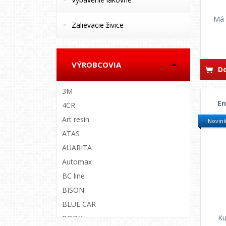
Má 
Zalievacie živice
VÝROBCOVIA
Do
3M
En
4CR
Art resin
Novin
ATAS
AUARITA
Automax
BC line
BISON
BLUE CAR
Ku
BODY