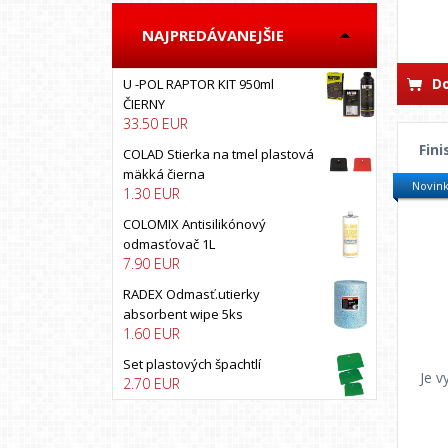
BOLL
NAJPREDÁVANEJŠIE
BOSS AUTO
BRUNOX
Do
U -POL RAPTOR KIT 950ml
California scents
ČIERNY
33.50 EUR
CARFIT
Fini
COLAD
COLAD Stierka na tmel plastová
mäkká čierna
COLOMIX
Novin
1.30 EUR
COLORLAK
COLOMIX Antisilikónový
COLORMATIC
odmasťovač 1L
7.90 EUR
Colormax
COYOTE
RADEX Odmasť.utierky
absorbent wipe 5ks
CXS
1.60 EUR
DEBEER
Set plastových špachtlí
DECO COLOR
Je v
2.70 EUR
DINITROL
DRUCHEMA