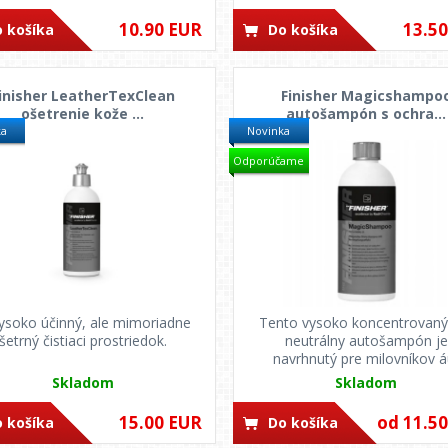
10.90 EUR
13.5
 košíka
Do košíka
inisher LeatherTexClean
Finisher Magicshampo
ošetrenie kože ...
autošampón s ochra...
ka
Novinka
Odporúčame
vysoko účinný, ale mimoriadne
Tento vysoko koncentrovaný
šetrný čistiaci prostriedok.
neutrálny autošampón je
navrhnutý pre milovníkov á
Skladom
Skladom
15.00 EUR
od 11.5
 košíka
Do košíka