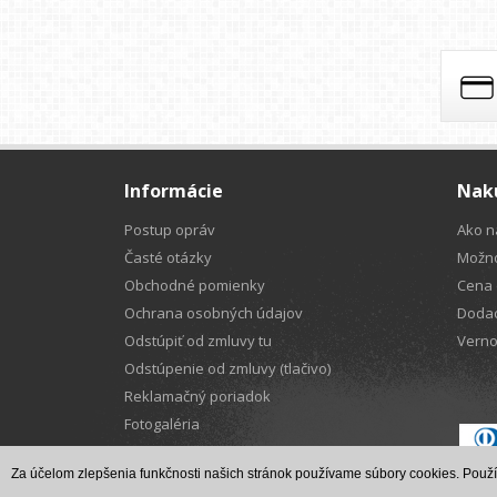
NOVOL
OPTIMAL
POLFILL
PRESTO
Q REFINISH
RADEX
Informácie
Naku
RUPES
Postup opráv
Ako n
SAMES KREMLIN
Časté otázky
Možno
SATA
Obchodné pomienky
Cena 
SIA
Ochrana osobných údajov
Dodac
SICCO TOOLS
Odstúpiť od zmluvy tu
Verno
SMIRDEX
Odstúpenie od zmluvy (tlačivo)
SONAX
Reklamačný poriadok
SOUDAL
Fotogaléria
SPIESHECKER
Spolupráca
Za účelom zlepšenia funkčnosti našich stránok používame súbory cookies. Použí
SPIRO