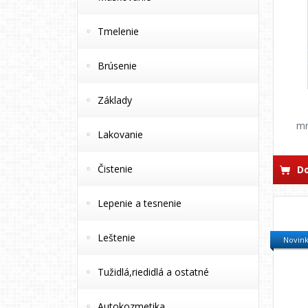
Tmelenie
Brúsenie
Základy
mn
Lakovanie
Čistenie
Do
Lepenie a tesnenie
Leštenie
Novin
Tužidlá,riedidlá a ostatné
Autokozmetika