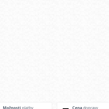
Možnosti
platby
Cena
dopravy