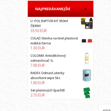
BOLL
NAJPREDÁVANEJŠIE
BOSS AUTO
BRUNOX
U -POL RAPTOR KIT 950ml
California scents
ČIERNY
33.50 EUR
CARFIT
COLAD
COLAD Stierka na tmel plastová
mäkká čierna
COLOMIX
1.30 EUR
COLORLAK
COLOMIX Antisilikónový
COLORMATIC
odmasťovač 1L
7.90 EUR
Colormax
COYOTE
RADEX Odmasť.utierky
absorbent wipe 5ks
CXS
1.60 EUR
DEBEER
Set plastových špachtlí
DECO COLOR
2.70 EUR
DINITROL
DRUCHEMA