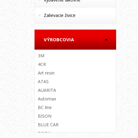
Zalievacie živice
VÝROBCOVIA
3M
4CR
Art resin
ATAS
AUARITA
Automax
BC line
BISON
BLUE CAR
BODY