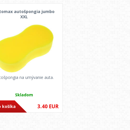
tomax autošpongia jumbo
XXL
tošpongia na umývanie auta.
Skladom
3.40 EUR
 košíka