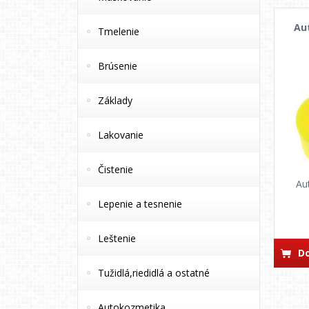
Au
Tmelenie
Brúsenie
Základy
Lakovanie
Čistenie
Au
Lepenie a tesnenie
Leštenie
Do
Tužidlá,riedidlá a ostatné
Autokozmetika