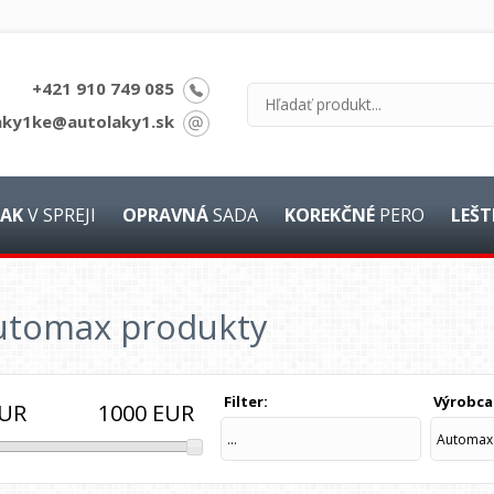
+421 910 749 085
aky1ke@autolaky1.sk
AK
V SPREJI
OPRAVNÁ
SADA
KOREKČNÉ
PERO
LEŠT
utomax produkty
Filter:
Výrobca
1000
EUR
UR
...
Automax