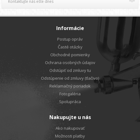
Kontaktujte nás ešte dnes
Informácie
Postup opráv
Časté otázky
Obchodné pomienky
Ochrana osobných údajov
Odstúpiť od zmluvy tu
Odstúpenie od zmluvy (tlačivo)
Reklamačný poriadok
Fotogaléria
Spolupráca
Nakupujte u nás
Ako nakupovať
Možnosti platby