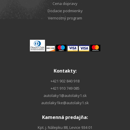
Cena dopravy
Dodacie podmienky
Vernostný program
Kontakty:
+421 902 840 918
+421 910 749 085
autolaky1@autolaky1.sk
autolaky1ke@autolaky1.sk
Kamenná predajňa:
Kpt. j. Nálepku 88, Levice 934 01