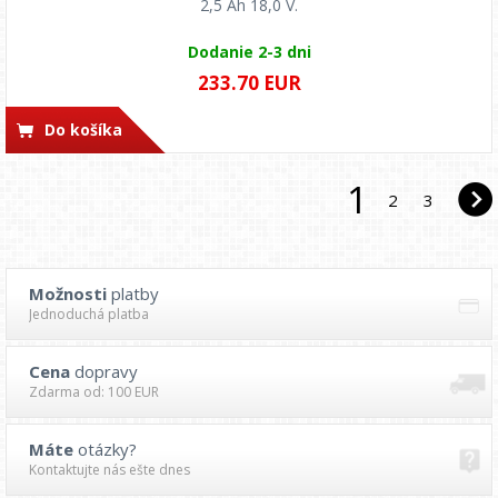
2,5 Ah 18,0 V.
Dodanie 2-3 dni
233.70 EUR
Do košíka
1
2
3
Možnosti
platby
Jednoduchá platba
Cena
dopravy
Zdarma od: 100 EUR
Máte
otázky?
Kontaktujte nás ešte dnes