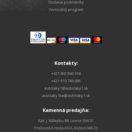
Dodacie podmienky
Vernostný program
Kontakty:
+421 902 840 918
+421 910 749 085
autolaky1@autolaky1.sk
autolaky1ke@autolaky1.sk
Kamenná predajňa:
Kpt. j. Nálepku 88, Levice 934 01
Prešovská cesta 41/A, Košice 040 22