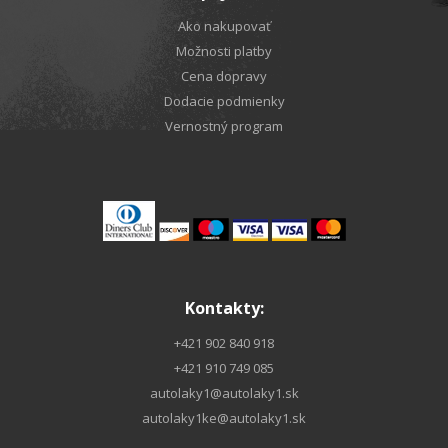
Ako nakupovať
Možnosti platby
Cena dopravy
Dodacie podmienky
Vernostný program
Kontakty:
+421 902 840 918
+421 910 749 085
autolaky1@autolaky1.sk
autolaky1ke@autolaky1.sk