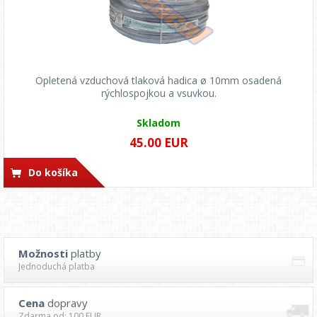
Opletená vzduchová tlaková hadica ø 10mm osadená
rýchlospojkou a vsuvkou.
Skladom
45.00 EUR
Do košíka
Možnosti
platby
Jednoduchá platba
Cena
dopravy
Zdarma od: 100 EUR