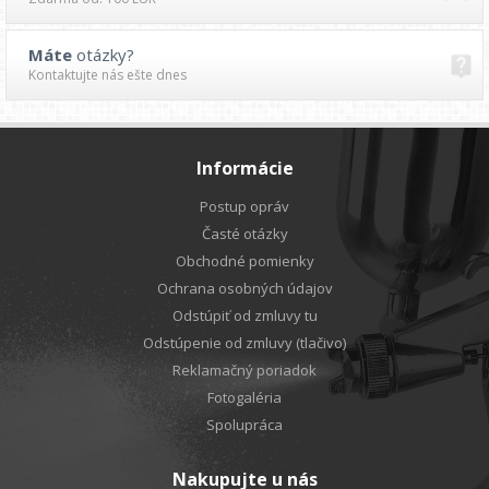
Máte
otázky?
Kontaktujte nás ešte dnes
Informácie
Postup opráv
Časté otázky
Obchodné pomienky
Ochrana osobných údajov
Odstúpiť od zmluvy tu
Odstúpenie od zmluvy (tlačivo)
Reklamačný poriadok
Fotogaléria
Spolupráca
Nakupujte u nás