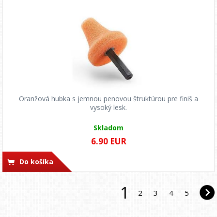
Oranžová hubka s jemnou penovou štruktúrou pre finiš a
vysoký lesk.
Skladom
6.90 EUR
Do košíka
1
2
3
4
5