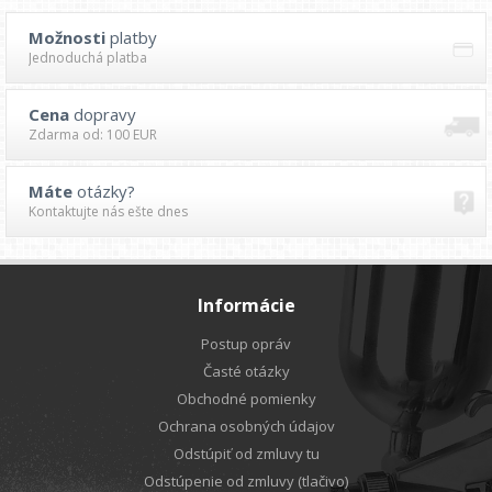
Možnosti
platby
Jednoduchá platba
Cena
dopravy
Zdarma od: 100 EUR
Máte
otázky?
Kontaktujte nás ešte dnes
Informácie
Postup opráv
Časté otázky
Obchodné pomienky
Ochrana osobných údajov
Odstúpiť od zmluvy tu
Odstúpenie od zmluvy (tlačivo)