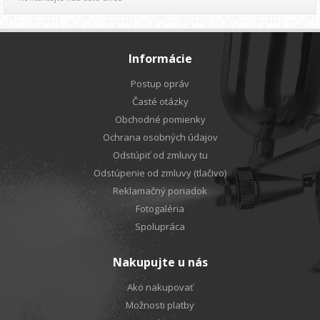
Informácie
Postup opráv
Časté otázky
Obchodné pomienky
Ochrana osobných údajov
Odstúpiť od zmluvy tu
Odstúpenie od zmluvy (tlačivo)
Reklamačný poriadok
Fotogaléria
Spolupráca
Nakupujte u nás
Ako nakupovať
Možnosti platby