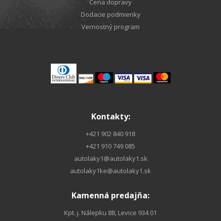
Cena dopravy
Dodacie podmienky
Vernostný program
Kontakty:
+421 902 840 918
+421 910 749 085
autolaky1@autolaky1.sk
autolaky1ke@autolaky1.sk
Kamenná predajňa:
Kpt. j. Nálepku 88, Levice 934 01