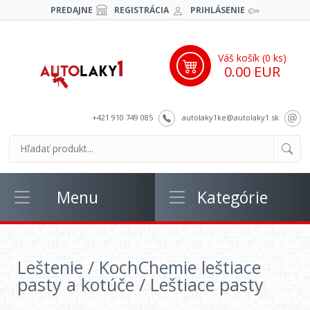
PREDAJNE
REGISTRÁCIA
PRIHLÁSENIE
Váš košík (
0
ks)
0.00 EUR
+421 910 749 085
autolaky1ke@autolaky1.sk
Menu
Kategórie
Leštenie / KochChemie leštiace
pasty a kotúče / Leštiace pasty