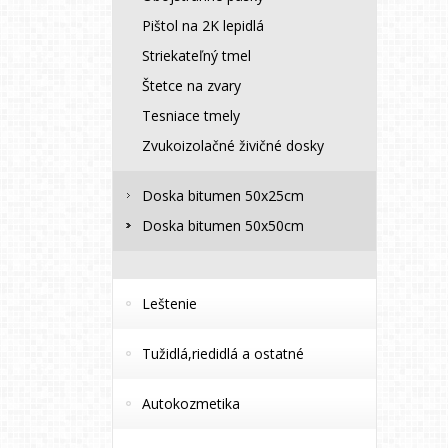
Pištol na 2K lepidlá
Striekateľný tmel
Štetce na zvary
Tesniace tmely
Zvukoizolačné živičné dosky
Doska bitumen 50x25cm
Doska bitumen 50x50cm
Leštenie
Tužidlá,riedidlá a ostatné
Autokozmetika