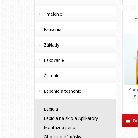
Tmelenie
T
Brúsenie
Základy
Lakovanie
Čistenie
Samo
Lepenie a tesnenie
je
Lepidlá
Lepidlá na sklo a Aplikátory
Do
Montážna pena
Obojstranné pásky