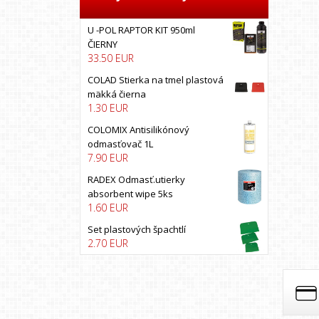
BRUNOX
U -POL RAPTOR KIT 950ml
California scents
ČIERNY
33.50 EUR
CARFIT
COLAD
COLAD Stierka na tmel plastová
mäkká čierna
COLOMIX
1.30 EUR
COLORLAK
COLOMIX Antisilikónový
COLORMATIC
odmasťovač 1L
7.90 EUR
Colormax
COYOTE
RADEX Odmasť.utierky
absorbent wipe 5ks
CXS
1.60 EUR
DEBEER
Set plastových špachtlí
DECO COLOR
2.70 EUR
DINITROL
DRUCHEMA
DUPLI-COLOR
DUPONT