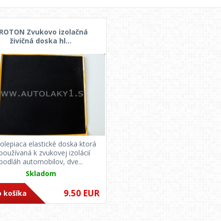
ROTON Zvukovo izolačná
živičná doska hl...
lepiaca elastické doska ktorá
 používaná k zvukovej izolácií
podláh automobilov, dve...
Skladom
9.50 EUR
 košíka