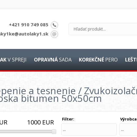
+421 910 749 085
aky1ke@autolaky1.sk
AK
V SPREJI
OPRAVNÁ
SADA
KOREKČNÉ
PERO
LEŠT
penie a tesnenie / Zvukoizolač
oska bitumen 50x50cm
Filter:
Výrobca
1000
EUR
UR
...
...