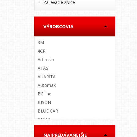
Zalievacie živice
VÝROBCOVIA
3M
4CR
Art resin
ATAS
AUARITA
Automax
BC line
BISON
BLUE CAR
BODY
BOLL
NAJPREDÁVANEJŠIE
BOSS AUTO