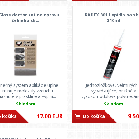
Glass doctor set na opravu
RADEX 801 Lepidlo na sk
čelného sk...
310ml
inečný systém aplikácie úplne
Jednozložkové, veľmi rých
eliminuje molekuly vzduchu
vytvrdzujúce, pružné a
iaznuté v praskline a vyplní...
vysokomodulové polyuretá
lepidlo n...
Skladom
Skladom
17.00 EUR
9.5
 košíka
Do košíka