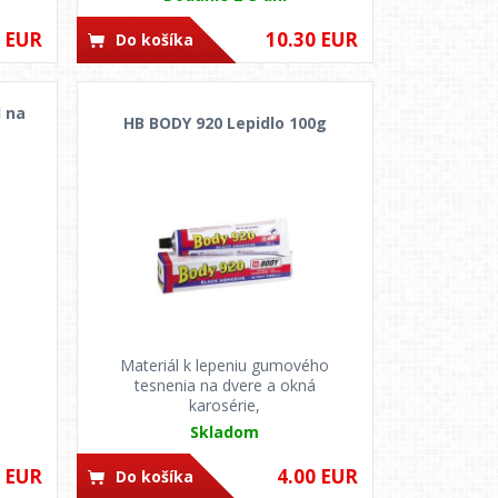
0 EUR
10.30 EUR
Do košíka
 na
HB BODY 920 Lepidlo 100g
Materiál k lepeniu gumového
tesnenia na dvere a okná
karosérie,
Skladom
0 EUR
4.00 EUR
Do košíka