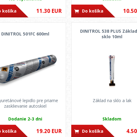
11.30 EUR
10.5
 košíka
Do košíka
DINITROL 538 PLUS Základ
DINITROL 501FC 600ml
sklo 10ml
yuretánové lepidlo pre priame
Základ na sklo a lak
zasklievanie autoskiel
Dodanie 2-3 dni
Skladom
19.20 EUR
4.5
 košíka
Do košíka