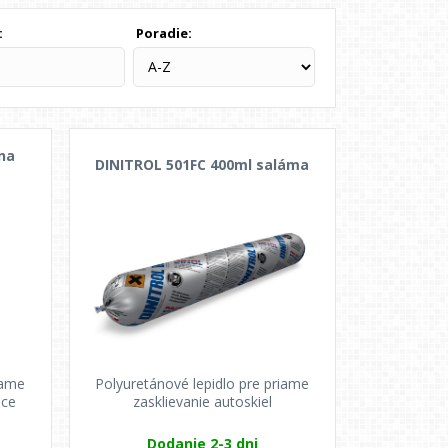
:
Poradie:
 na
DINITROL 501FC 400ml saláma
iame
Polyuretánové lepidlo pre priame
úce
zasklievanie autoskiel
Dodanie 2-3 dni