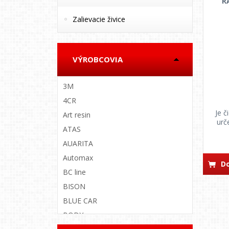
R
Zalievacie živice
VÝROBCOVIA
3M
4CR
Je č
Art resin
urč
ATAS
AUARITA
Automax
Do
BC line
BISON
BLUE CAR
BODY