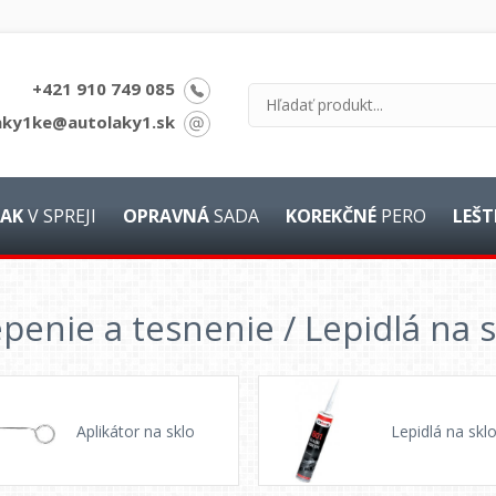
+421 910 749 085
aky1ke@autolaky1.sk
AK
V SPREJI
OPRAVNÁ
SADA
KOREKČNÉ
PERO
LEŠT
penie a tesnenie / Lepidlá na s
Aplikátor na sklo
Lepidlá na skl