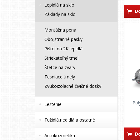
Lepidlá na sklo
Do
Základy na sklo
Montážna pena
Obojstranné pásky
Pištol na 2K lepidlá
Striekateľný tmel
Štetce na zvary
Tesniace tmely
Zvukoizolačné živičné dosky
Pol
Leštenie
Tužidlá,riedidlá a ostatné
Do
Autokozmetika