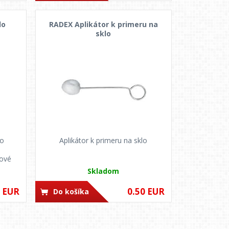
lo
RADEX Aplikátor k primeru na
sklo
lo
Aplikátor k primeru na sklo
nové
Skladom
0 EUR
0.50 EUR
Do košíka