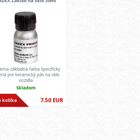
ADEX Základ na sklo 30ml
ierna základná farba špecificky
ená pre keramický pás na skle
vozidla
Skladom
7.50 EUR
 košíka