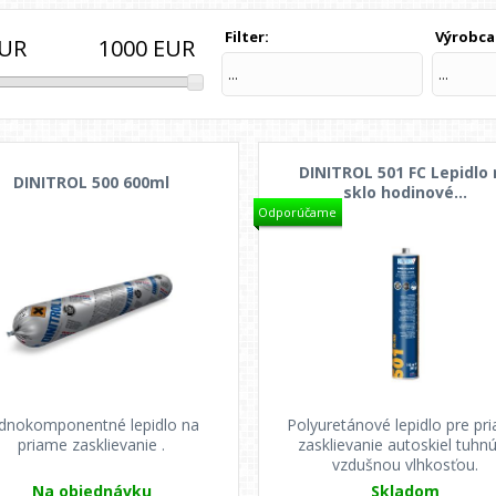
Filter:
Výrobca
1000
EUR
UR
...
...
DINITROL 501 FC Lepidlo
DINITROL 500 600ml
sklo hodinové...
Odporúčame
dnokomponentné lepidlo na
Polyuretánové lepidlo pre pr
priame zasklievanie .
zasklievanie autoskiel tuhn
vzdušnou vlhkosťou.
Na objednávku
Skladom