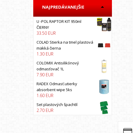
BOLL
NAJPREDÁVANEJŠIE
BOSS AUTO
BRUNOX
U -POL RAPTOR KIT 950ml
California scents
ČIERNY
33.50 EUR
CARFIT
COLAD
COLAD Stierka na tmel plastová
mäkká čierna
COLOMIX
1.30 EUR
COLORLAK
COLOMIX Antisilikónový
COLORMATIC
odmasťovač 1L
7.90 EUR
Colormax
COYOTE
RADEX Odmasť.utierky
absorbent wipe 5ks
CXS
1.60 EUR
DEBEER
Set plastových špachtlí
DECO COLOR
2.70 EUR
DINITROL
DRUCHEMA