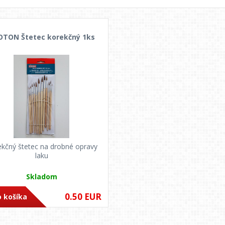
OTON Štetec korekčný 1ks
kčný štetec na drobné opravy
laku
Skladom
0.50 EUR
 košíka