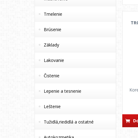
Tmelenie
TR
Brúsenie
Základy
Lakovanie
Čistenie
Kore
Lepenie a tesnenie
Leštenie
Do
Tužidlá,riedidlá a ostatné
Autokozmetika