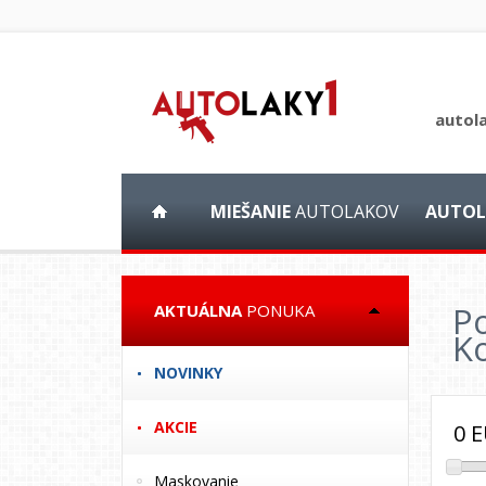
autol
MIEŠANIE
AUTOLAKOV
AUTOL
Po
AKTUÁLNA
PONUKA
Ko
NOVINKY
AKCIE
0
E
Maskovanie