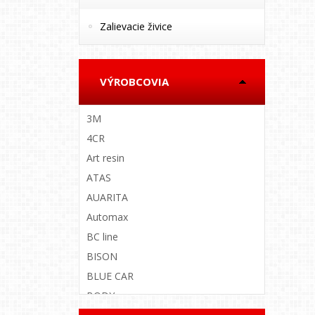
Zalievacie živice
VÝROBCOVIA
3M
4CR
Art resin
ATAS
AUARITA
Automax
BC line
BISON
BLUE CAR
BODY