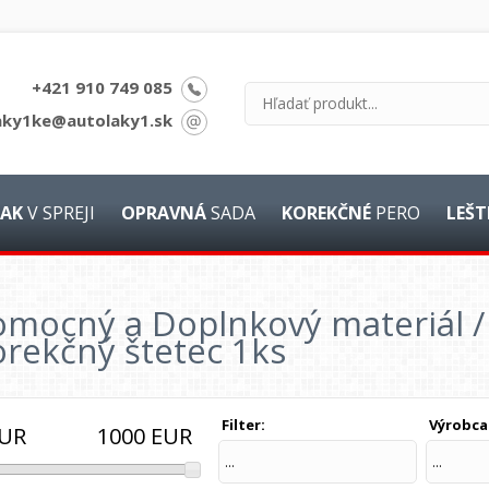
+421 910 749 085
aky1ke@autolaky1.sk
AK
V SPREJI
OPRAVNÁ
SADA
KOREKČNÉ
PERO
LEŠT
mocný a Doplnkový materiál / 
rekčný štetec 1ks
Filter:
Výrobca
1000
EUR
UR
...
...