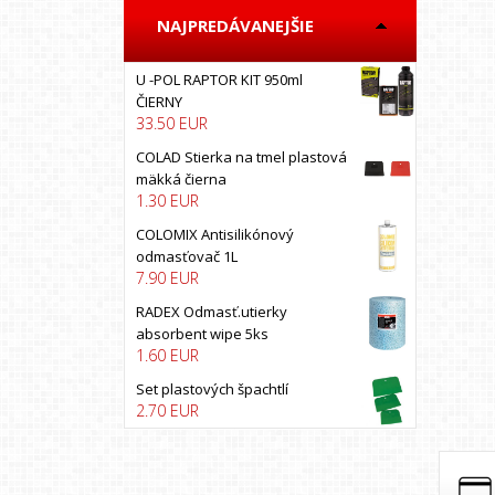
BOLL
NAJPREDÁVANEJŠIE
BOSS AUTO
BRUNOX
U -POL RAPTOR KIT 950ml
California scents
ČIERNY
33.50 EUR
CARFIT
COLAD
COLAD Stierka na tmel plastová
mäkká čierna
COLOMIX
1.30 EUR
COLORLAK
COLOMIX Antisilikónový
COLORMATIC
odmasťovač 1L
7.90 EUR
Colormax
COYOTE
RADEX Odmasť.utierky
absorbent wipe 5ks
CXS
1.60 EUR
DEBEER
Set plastových špachtlí
DECO COLOR
2.70 EUR
DINITROL
DRUCHEMA