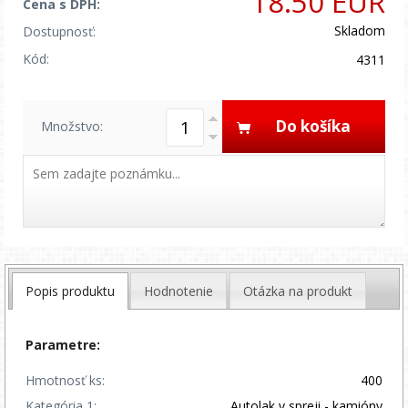
18.50 EUR
Cena s DPH:
Skladom
Dostupnosť:
Kód:
4311
Do košíka
Množstvo:
Popis produktu
Hodnotenie
Otázka na produkt
Parametre:
Hmotnosť ks:
400
Kategória 1:
Autolak v spreji - kamióny