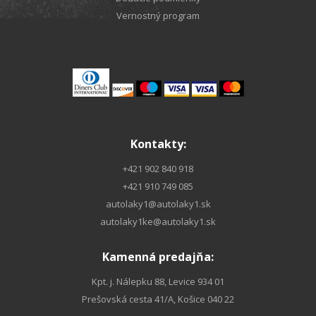
Vernostný program
Kontakty:
+421 902 840 918
+421 910 749 085
autolaky1@autolaky1.sk
autolaky1ke@autolaky1.sk
Kamenná predajňa:
Kpt. j. Nálepku 88, Levice 934 01
Prešovská cesta 41/A, Košice 040 22