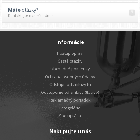
Máte
otázky?
Kontaktujte nás ešte dnes
Informácie
Postup opráv
Časté otázky
Obchodné pomienky
Ochrana osobných údajov
Odstúpiť od zmluvy tu
Odstúpenie od zmluvy (tlačivo)
Reklamačný poriadok
Fotogaléria
Spolupráca
Nakupujte u nás