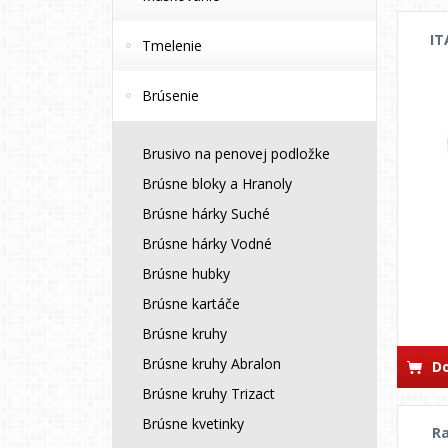
IT
Tmelenie
Brúsenie
Brusivo na penovej podložke
Brúsne bloky a Hranoly
Brúsne hárky Suché
Brúsne hárky Vodné
Brúsne hubky
Brúsne kartáče
Brúsne kruhy
Brúsne kruhy Abralon
Do
Brúsne kruhy Trizact
Brúsne kvetinky
R