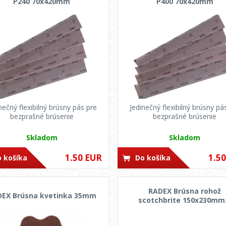
P240 70x420mm
P400 70x420mm
nečný flexibilný brúsny pás pre
Jedinečný flexibilný brúsny pá
bezprašné brúsenie
bezprašné brúsenie
Skladom
Skladom
1.50 EUR
1.5
 košíka
Do košíka
RADEX Brúsna rohož
EX Brúsna kvetinka 35mm
scotchbrite 150x230mm.