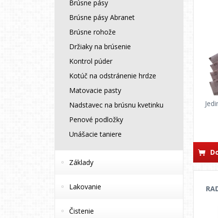
Brúsne pásy
Brúsne pásy Abranet
Brúsne rohože
Držiaky na brúsenie
Kontrol púder
Kotúč na odstránenie hrdze
Matovacie pasty
Jedi
Nadstavec na brúsnu kvetinku
Penové podložky
Unášacie taniere
Do
Základy
Lakovanie
RAD
Čistenie