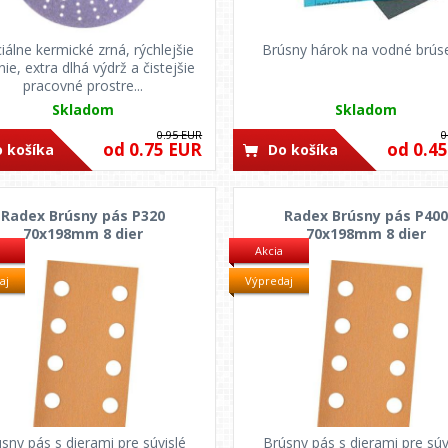
iálne kermické zrná, rýchlejšie
Brúsny hárok na vodné brús
nie, extra dlhá výdrž a čistejšie
pracovné prostre...
Skladom
Skladom
0.95 EUR
0
od 0.75 EUR
od 0.4
 košíka
Do košíka
Radex Brúsny pás P320
Radex Brúsny pás P40
70x198mm 8 dier
70x198mm 8 dier
Akcia
aj
Výpredaj
sny pás s dierami pre súvislé
Brúsny pás s dierami pre súv