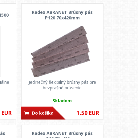
Radex ABRANET Brúsny pás
1500
P120 70x420mm
uálne
Jedinečný flexibilný brúsny pás pre
bezprašné brúsenie
Skladom
0 EUR
1.50 EUR
Do košíka
pás
Radex ABRANET Brúsny pás