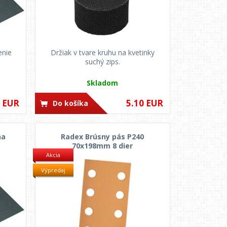
enie
Držiak v tvare kruhu na kvetinky
suchý zips.
Skladom
0 EUR
5.10 EUR
Do košíka
na
Radex Brúsny pás P240
70x198mm 8 dier
Akcia
Výpredaj