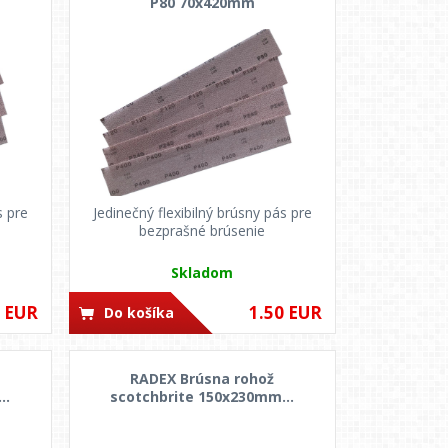
P80 70x420mm
s pre
Jedinečný flexibilný brúsny pás pre
bezprašné brúsenie
Skladom
0 EUR
1.50 EUR
Do košíka
RADEX Brúsna rohož
..
scotchbrite 150x230mm...