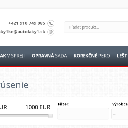
+421 910 749 085
aky1ke@autolaky1.sk
AK
V SPREJI
OPRAVNÁ
SADA
KOREKČNÉ
PERO
LEŠT
rúsenie
Filter:
Výrobca
1000
EUR
UR
...
...