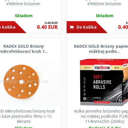
efektívne brúsenie.
efektívne brúsenie.
Skladom
Skladom
0.45 EUR
0
0.40 EUR
0.4
 košíka
Do košíka
RADEX GOLD Brúsny
RADEX GOLD Brúsny papie
mikrofinišovací kruh 1...
mäkkej podlo...
0 Mikrofinišovací brúsny kruh
Rolka jemného brúsneho pap
 báze plastového filmu s 15
na mäkkej podložke P24
dierami
114mmx25m (200ks)