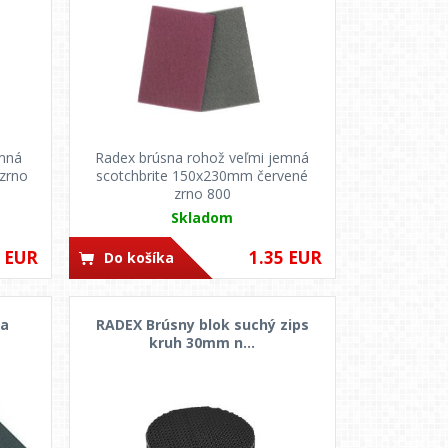
emná
Radex brúsna rohož veľmi jemná
zrno
scotchbrite 150x230mm červené
zrno 800
Skladom
5 EUR
1.35 EUR
Do košíka
na
RADEX Brúsny blok suchý zips
kruh 30mm n...