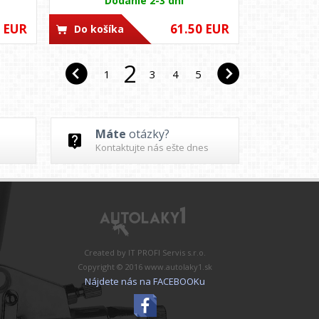
Dodanie 2-3 dni
0 EUR
61.50 EUR
Do košíka
2
1
3
4
5
Máte
otázky?
Kontaktujte nás ešte dnes
Created by
IT PROFI Servis s.r.o.
Copyright © 2016
www.autolaky1.sk
Nájdete nás na FACEBOOKu