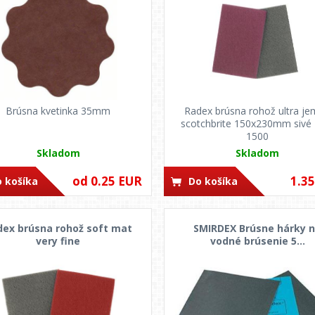
Brúsna kvetinka 35mm
Radex brúsna rohož ultra j
scotchbrite 150x230mm sivé 
1500
Skladom
Skladom
od 0.25 EUR
1.3
 košíka
Do košíka
dex brúsna rohož soft mat
SMIRDEX Brúsne hárky 
very fine
vodné brúsenie 5...