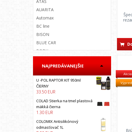
ATAS
AUARITA
Špec
Automax
reza
BC line
BISON
BLUE CAR
Do
BODY
BOLL
NAJPREDÁVANEJŠIE
BOSS AUTO
Akcia
BRUNOX
U -POL RAPTOR KIT 950ml
Výpred
California scents
ČIERNY
33.50 EUR
CARFIT
COLAD
COLAD Stierka na tmel plastová
mäkká čierna
COLOMIX
1.30 EUR
COLORLAK
COLOMIX Antisilikónový
COLORMATIC
odmasťovač 1L
Brú