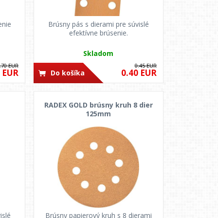
enie
Brúsny pás s dierami pre súvislé
efektívne brúsenie.
Skladom
.70 EUR
0.45 EUR
5 EUR
0.40 EUR
Do košíka
0
RADEX GOLD brúsny kruh 8 dier
125mm
islé
Brúsny papierový kruh s 8 dierami