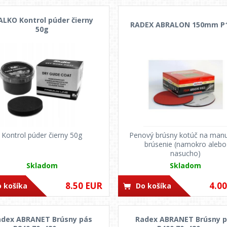
ALKO Kontrol púder čierny
RADEX ABRALON 150mm P
50g
Kontrol púder čierny 50g
Penový brúsny kotúč na man
brúsenie (namokro alebo
nasucho)
Skladom
Skladom
8.50 EUR
4.0
 košíka
Do košíka
adex ABRANET Brúsny pás
Radex ABRANET Brúsny 