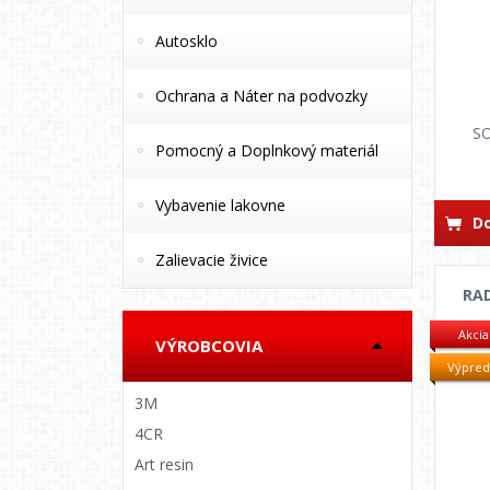
Autosklo
Ochrana a Náter na podvozky
SO
Pomocný a Doplnkový materiál
Vybavenie lakovne
Do
Zalievacie živice
RAD
Akcia
VÝROBCOVIA
Výpred
3M
4CR
Art resin