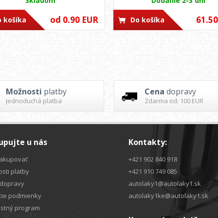
Skladom
Dodanie 2-3 dni
od 0.90 EUR
61.5
 košíka
Do košíka
<<
>>
Možnosti
platby
Cena
dopravy
Jednoduchá platba
Zdarma od: 100 EUR
pujte u nás
Kontakty:
akupovať
+421 902 840 918
sti platby
+421 910 749 085
dopravy
autolaky1@autolaky1.sk
ie podmienky
autolaky1ke@autolaky1.sk
stný program