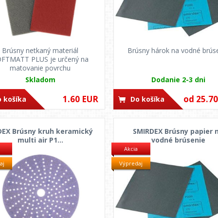
Brúsny netkaný materiál
Brúsny hárok na vodné brús
FTMATT PLUS je určený na
matovanie povrchu
Skladom
Dodanie 2-3 dni
1.60 EUR
od 25.7
 košíka
Do košíka
EX Brúsny kruh keramický
SMIRDEX Brúsny papier 
multi air P1...
vodné brúsenie
Akcia
aj
Výpredaj