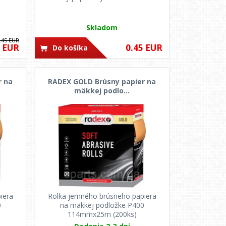
Skladom
.45 EUR
0 EUR
0.45 EUR
Do košíka
r na
RADEX GOLD Brúsny papier na
mäkkej podlo...
iera
Rolka jemného brúsneho papiera
0
na mäkkej podložke P400
114mmx25m (200ks)