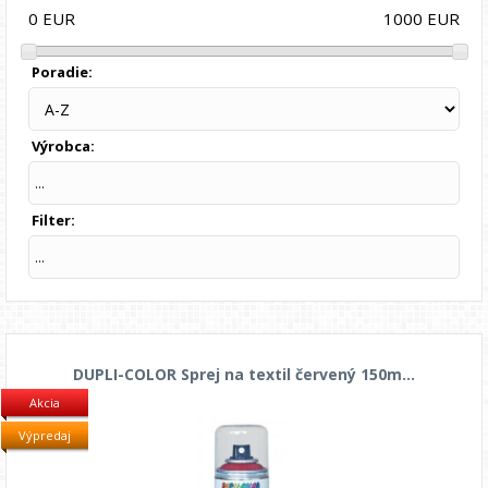
1000
EUR
0
EUR
Poradie:
Výrobca:
...
Filter:
...
DUPLI-COLOR Sprej na textil červený 150m...
Akcia
Výpredaj