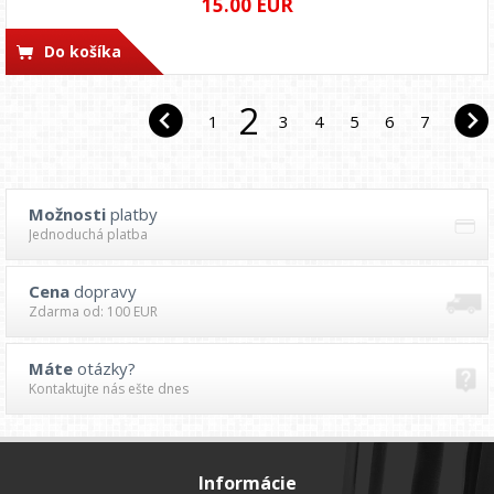
15.00 EUR
Do košíka
2
1
3
4
5
6
7
Možnosti
platby
Jednoduchá platba
Cena
dopravy
Zdarma od: 100 EUR
Máte
otázky?
Kontaktujte nás ešte dnes
Informácie