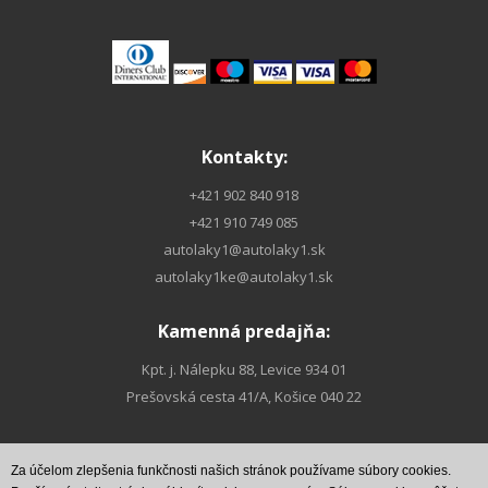
Kontakty:
+421 902 840 918
+421 910 749 085
autolaky1@autolaky1.sk
autolaky1ke@autolaky1.sk
Kamenná predajňa:
Kpt. j. Nálepku 88, Levice 934 01
Prešovská cesta 41/A, Košice 040 22
Za účelom zlepšenia funkčnosti našich stránok používame súbory cookies.
Nájdete nás na
Nájdete nás na